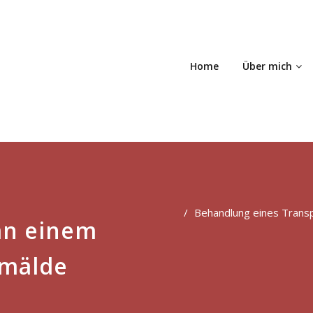
Home
Über mich
Behandlung eines Trans
an einem
emälde